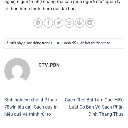
nghiệm giải trí nhẹ nhàng mà còn giúp người chơi quản lý
tốt hơn hành trình tham gia dài hạn.
Bài viết này được đăng trong
BLOG
. Đánh dấu
liên kết thường trực
.
CTV_PBN
Kinh nghiệm chơi thể thao
Cách Chơi Bài Tam Cúc: Hiểu
78win lâu dài: Cách duy trì
Luật Cơ Bản Và Cách Phân
hiệu quả và tránh rủi ro
Định Thắng Thua