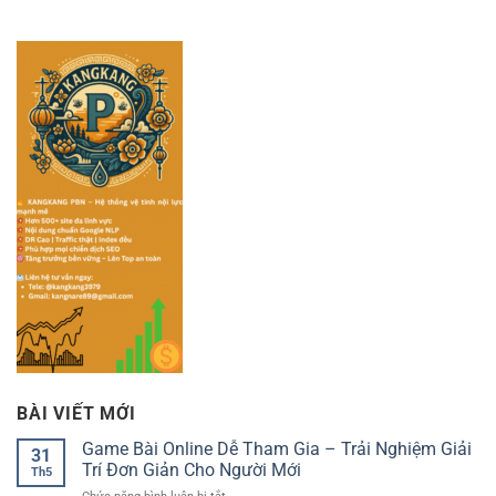
BÀI VIẾT MỚI
Game Bài Online Dễ Tham Gia – Trải Nghiệm Giải
31
Trí Đơn Giản Cho Người Mới
Th5
ở