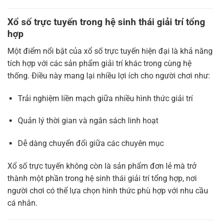
Xổ số trực tuyến trong hệ sinh thái giải trí tổng
hợp
Một điểm nổi bật của xổ số trực tuyến hiện đại là khả năng
tích hợp với các sản phẩm giải trí khác trong cùng hệ
thống. Điều này mang lại nhiều lợi ích cho người chơi như:
Trải nghiệm liền mạch giữa nhiều hình thức giải trí
Quản lý thời gian và ngân sách linh hoạt
Dễ dàng chuyển đổi giữa các chuyên mục
Xổ số trực tuyến không còn là sản phẩm đơn lẻ mà trở
thành một phần trong hệ sinh thái giải trí tổng hợp, nơi
người chơi có thể lựa chọn hình thức phù hợp với nhu cầu
cá nhân.