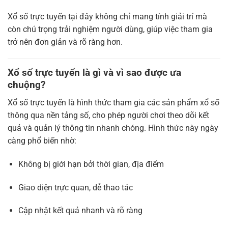
Xổ số trực tuyến tại đây không chỉ mang tính giải trí mà
còn chú trọng trải nghiệm người dùng, giúp việc tham gia
trở nên đơn giản và rõ ràng hơn.
Xổ số trực tuyến là gì và vì sao được ưa
chuộng?
Xổ số trực tuyến là hình thức tham gia các sản phẩm xổ số
thông qua nền tảng số, cho phép người chơi theo dõi kết
quả và quản lý thông tin nhanh chóng. Hình thức này ngày
càng phổ biến nhờ:
Không bị giới hạn bởi thời gian, địa điểm
Giao diện trực quan, dễ thao tác
Cập nhật kết quả nhanh và rõ ràng