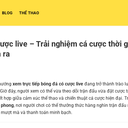
BLOG
THỂ THAO
ược live – Trải nghiệm cá cược thời g
 ra
 hướng
xem trực tiếp bóng đá có cược live
đang trở thành trào l
iờ đây, người xem có thể vừa theo dõi trận đấu vừa đặt cược t
kết hợp giữa cảm xúc thể thao và chiến thuật cá cược hiện đại. T
n phong
, nơi người chơi có thể thưởng thức hàng nghìn trận đấu
iện mượt mà và thanh toán minh bạch.