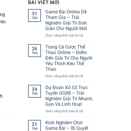
BÀI VIẾT MỚI
Game Bài Online Dễ
31
ang
Tham Gia – Trải
Th5
rên
Nghiệm Giải Trí Đơn
Giản Cho Người Mới
ở
Chức năng bình luận bị tắt
Game
Bài
Trang Cá Cược Thể
26
Online
Thao Online – Điểm
Th5
Dễ
Đến Giải Trí Cho Người
Tham
Yêu Thích Kèo Thể
Gia
Thao
–
Trải
ở
Chức năng bình luận bị tắt
Nghiệm
Trang
Giải
Cá
Dự Đoán Xổ Số Trực
24
Trí
Cược
Tuyến GG88 – Trải
Th5
Đơn
nh
Thể
Nghiệm Giải Trí Nhanh,
Giản
Thao
Gọn Và Linh Hoạt
Cho
Online
Người
–
ở
Chức năng bình luận bị tắt
Mới
Điểm
Dự
Đến
Đoán
Kinh Nghiệm Chơi
21
Giải
Xổ
Game Bài – Bí Quyết
Th5
Trí
Số