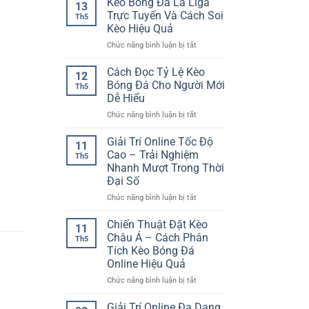
Kèo Bóng Đá La Liga
13
Việt
Phân
trực
Trực Tuyến Và Cách Soi
Th5
Tích
tuyến
Kèo Hiệu Quả
Trận
trên
Đấu
ở
Chức năng bình luận bị tắt
điện
Chuẩn
Kèo
thoại
Hơn
Bóng
–
Cách Đọc Tỷ Lệ Kèo
12
Đá
Xu
Bóng Đá Cho Người Mới
Th5
La
hướng
Dễ Hiểu
Liga
tiện
ở
Chức năng bình luận bị tắt
Trực
lợi
Cách
Tuyến
cho
Đọc
Và
người
Giải Trí Online Tốc Độ
11
Tỷ
Cách
chơi
Cao – Trải Nghiệm
Th5
Lệ
Soi
hiện
Nhanh Mượt Trong Thời
Kèo
Kèo
đại
Đại Số
Bóng
Hiệu
Đá
Quả
ở
Chức năng bình luận bị tắt
Cho
Giải
Người
Trí
Chiến Thuật Đặt Kèo
11
Mới
Online
Châu Á – Cách Phân
Th5
Dễ
Tốc
Tích Kèo Bóng Đá
Hiểu
Độ
Online Hiệu Quả
Cao
–
ở
Chức năng bình luận bị tắt
Trải
Chiến
Nghiệm
Thuật
Giải Trí Online Đa Dạng