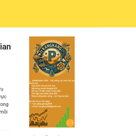
ian
ưu
rực
rong
 mỗi