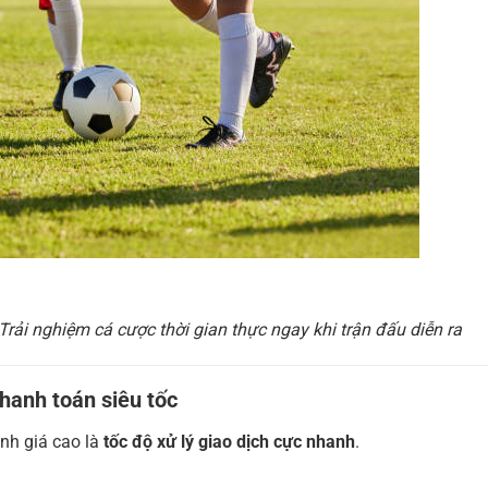
Trải nghiệm cá cược thời gian thực ngay khi trận đấu diễn ra
hanh toán siêu tốc
nh giá cao là
tốc độ xử lý giao dịch cực nhanh
.