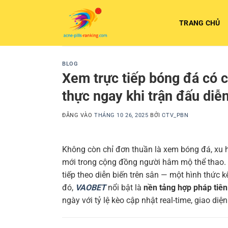
Bỏ
qua
TRANG CHỦ
nội
dung
BLOG
Xem trực tiếp bóng đá có c
thực ngay khi trận đấu diễn
ĐĂNG VÀO
THÁNG 10 26, 2025
BỞI
CTV_PBN
Không còn chỉ đơn thuần là xem bóng đá, xu
mới trong cộng đồng người hâm mộ thể thao. G
tiếp theo diễn biến trên sân — một hình thức 
đó,
VAOBET
nổi bật là
nền tảng hợp pháp tiê
ngày với tỷ lệ kèo cập nhật real-time, giao d