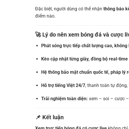
Đặc biệt, người dùng có thể nhận
thông báo k
điểm nào.
🚀 Lý do nên xem bóng đá và cược l
Phát sóng trực tiếp chất lượng cao, không 
Kèo cập nhật từng giây, đồng bộ real-time 
Hệ thống bảo mật chuẩn quốc tế, pháp lý r
Hỗ trợ tiếng Việt 24/7
, thanh toán tự động,
Trải nghiệm toàn diện:
xem – soi – cược – 
📌 Kết luận
Xem trực tiếp bóng đá có cược live
không chỉ 