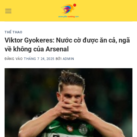
Bỏ
qua
nội
dung
THỂ THAO
Viktor Gyokeres: Nước cờ được ăn cả, ngã
về không của Arsenal
ĐĂNG VÀO
THÁNG 7 24, 2025
BỞI
ADMIN