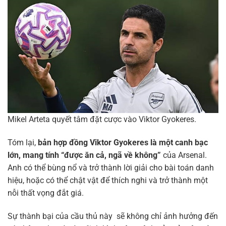
Mikel Arteta quyết tâm đặt cược vào Viktor Gyokeres.
Tóm lại,
bản hợp đồng Viktor Gyokeres là một canh bạc
lớn, mang tính “được ăn cả, ngã về không”
của Arsenal.
Anh có thể bùng nổ và trở thành lời giải cho bài toán danh
hiệu, hoặc có thể chật vật để thích nghi và trở thành một
nỗi thất vọng đắt giá.
Sự thành bại của cầu thủ này sẽ không chỉ ảnh hưởng đến