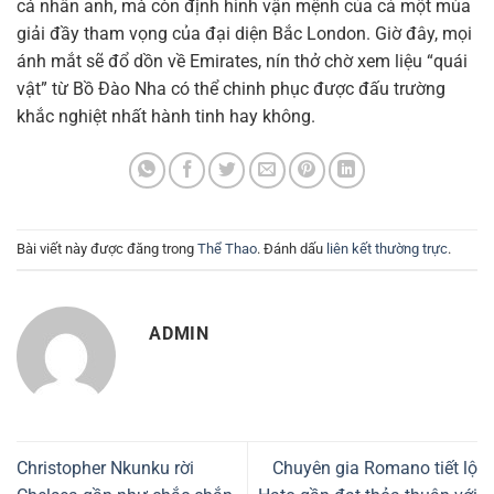
cá nhân anh, mà còn định hình vận mệnh của cả một mùa
giải đầy tham vọng của đại diện Bắc London. Giờ đây, mọi
ánh mắt sẽ đổ dồn về Emirates, nín thở chờ xem liệu “quái
vật” từ Bồ Đào Nha có thể chinh phục được đấu trường
khắc nghiệt nhất hành tinh hay không.
Bài viết này được đăng trong
Thể Thao
. Đánh dấu
liên kết thường trực
.
ADMIN
Christopher Nkunku rời
Chuyên gia Romano tiết lộ