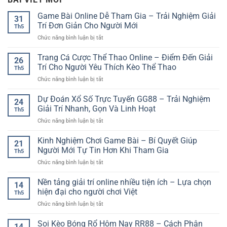
Game Bài Online Dễ Tham Gia – Trải Nghiệm Giải
31
Trí Đơn Giản Cho Người Mới
Th5
ở
Chức năng bình luận bị tắt
Game
Bài
Trang Cá Cược Thể Thao Online – Điểm Đến Giải
26
Online
Trí Cho Người Yêu Thích Kèo Thể Thao
Th5
Dễ
ở
Chức năng bình luận bị tắt
Tham
Trang
Gia
Cá
Dự Đoán Xổ Số Trực Tuyến GG88 – Trải Nghiệm
–
24
Cược
Trải
Giải Trí Nhanh, Gọn Và Linh Hoạt
Th5
Thể
Nghiệm
ở
Chức năng bình luận bị tắt
Thao
Giải
Dự
Online
Trí
Đoán
Kinh Nghiệm Chơi Game Bài – Bí Quyết Giúp
–
Đơn
21
Xổ
Điểm
Người Mới Tự Tin Hơn Khi Tham Gia
Giản
Th5
Số
Đến
Cho
ở
Chức năng bình luận bị tắt
Trực
Giải
Người
Kinh
Tuyến
Trí
Mới
Nghiệm
Nền tảng giải trí online nhiều tiện ích – Lựa chọn
GG88
Cho
14
Chơi
–
hiện đại cho người chơi Việt
Người
Th5
Game
Trải
Yêu
ở
Chức năng bình luận bị tắt
Bài
Nghiệm
Thích
Nền
–
Giải
Kèo
tảng
Soi Kèo Bóng Rổ Hôm Nay RR88 – Cách Phân
Bí
Trí
14
Thể