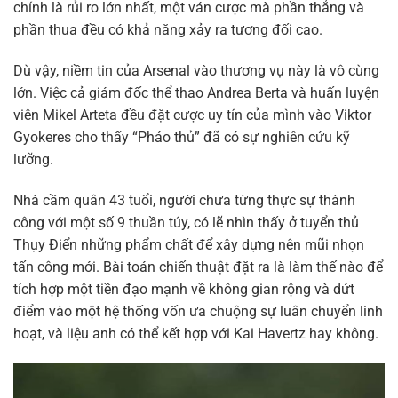
chính là rủi ro lớn nhất, một ván cược mà phần thắng và
phần thua đều có khả năng xảy ra tương đối cao.
Dù vậy, niềm tin của Arsenal vào thương vụ này là vô cùng
lớn. Việc cả giám đốc thể thao Andrea Berta và huấn luyện
viên Mikel Arteta đều đặt cược uy tín của mình vào Viktor
Gyokeres cho thấy “Pháo thủ” đã có sự nghiên cứu kỹ
lưỡng.
Nhà cầm quân 43 tuổi, người chưa từng thực sự thành
công với một số 9 thuần túy, có lẽ nhìn thấy ở tuyển thủ
Thụy Điển những phẩm chất để xây dựng nên mũi nhọn
tấn công mới. Bài toán chiến thuật đặt ra là làm thế nào để
tích hợp một tiền đạo mạnh về không gian rộng và dứt
điểm vào một hệ thống vốn ưa chuộng sự luân chuyển linh
hoạt, và liệu anh có thể kết hợp với Kai Havertz hay không.