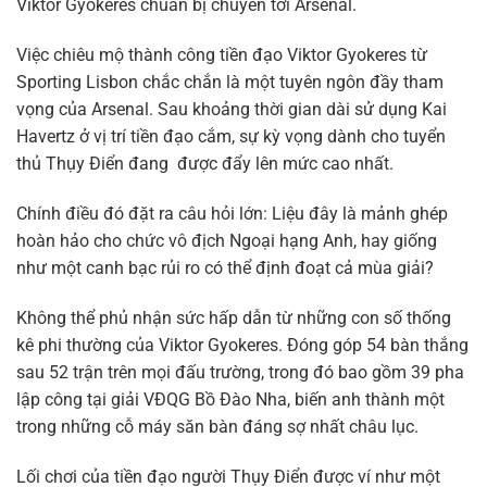
Viktor Gyokeres chuẩn bị chuyển tới Arsenal.
Việc chiêu mộ thành công tiền đạo Viktor Gyokeres từ
Sporting Lisbon chắc chắn là một tuyên ngôn đầy tham
vọng của Arsenal. Sau khoảng thời gian dài sử dụng Kai
Havertz ở vị trí tiền đạo cắm, sự kỳ vọng dành cho tuyển
thủ Thụy Điển đang được đẩy lên mức cao nhất.
Chính điều đó đặt ra câu hỏi lớn: Liệu đây là mảnh ghép
hoàn hảo cho chức vô địch Ngoại hạng Anh, hay giống
như một canh bạc rủi ro có thể định đoạt cả mùa giải?
Không thể phủ nhận sức hấp dẫn từ những con số thống
kê phi thường của Viktor Gyokeres. Đóng góp 54 bàn thắng
sau 52 trận trên mọi đấu trường, trong đó bao gồm 39 pha
lập công tại giải VĐQG Bồ Đào Nha, biến anh thành một
trong những cỗ máy săn bàn đáng sợ nhất châu lục.
Lối chơi của tiền đạo người Thụy Điển được ví như một