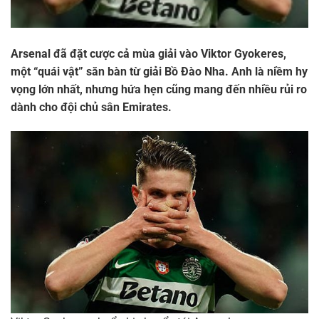
Arsenal đã đặt cược cả mùa giải vào Viktor Gyokeres,
một “quái vật” săn bàn từ giải Bồ Đào Nha. Anh là niềm hy
vọng lớn nhất, nhưng hứa hẹn cũng mang đến nhiều rủi ro
dành cho đội chủ sân Emirates.