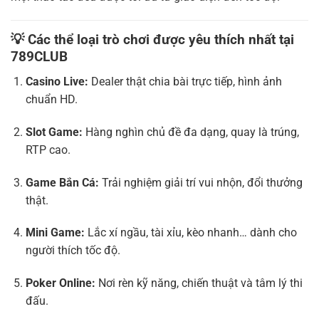
💡
Các thể loại trò chơi được yêu thích nhất tại
789CLUB
Casino Live:
Dealer thật chia bài trực tiếp, hình ảnh
chuẩn HD.
Slot Game:
Hàng nghìn chủ đề đa dạng, quay là trúng,
RTP cao.
Game Bắn Cá:
Trải nghiệm giải trí vui nhộn, đổi thưởng
thật.
Mini Game:
Lắc xí ngầu, tài xỉu, kèo nhanh… dành cho
người thích tốc độ.
Poker Online:
Nơi rèn kỹ năng, chiến thuật và tâm lý thi
đấu.