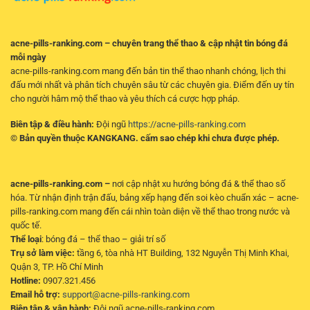
acne-pills-ranking.com – chuyên trang thể thao & cập nhật tin bóng đá
mỗi ngày
acne-pills-ranking.com mang đến bản tin thể thao nhanh chóng, lịch thi
đấu mới nhất và phân tích chuyên sâu từ các chuyên gia. Điểm đến uy tín
cho người hâm mộ thể thao và yêu thích cá cược hợp pháp.
Biên tập & điều hành:
Đội ngũ
https://acne-pills-ranking.com
© Bản quyền thuộc KANGKANG. cấm sao chép khi chưa được phép.
acne-pills-ranking.com –
nơi cập nhật xu hướng bóng đá & thể thao số
hóa. Từ nhận định trận đấu, bảng xếp hạng đến soi kèo chuẩn xác – acne-
pills-ranking.com mang đến cái nhìn toàn diện về thể thao trong nước và
quốc tế.
Thể loại
: bóng đá – thể thao – giải trí số
Trụ sở làm việc:
tầng 6, tòa nhà HT Building, 132 Nguyễn Thị Minh Khai,
Quận 3, TP. Hồ Chí Minh
Hotline:
0907.321.456
Email hỗ trợ:
support@acne-pills-ranking.com
Biên tập & vận hành:
Đội ngũ acne-pills-ranking.com