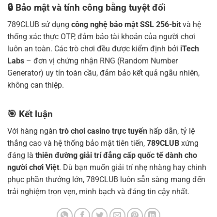
🔒
Bảo mật và tính công bằng tuyệt đối
789CLUB sử dụng
công nghệ bảo mật SSL 256-bit
và hệ
thống xác thực OTP, đảm bảo tài khoản của người chơi
luôn an toàn. Các trò chơi đều được kiểm định bởi
iTech
Labs
– đơn vị chứng nhận RNG (Random Number
Generator) uy tín toàn cầu, đảm bảo kết quả ngẫu nhiên,
không can thiệp.
🎯
Kết luận
Với hàng ngàn
trò chơi casino trực tuyến
hấp dẫn, tỷ lệ
thắng cao và hệ thống bảo mật tiên tiến,
789CLUB
xứng
đáng là
thiên đường giải trí đẳng cấp quốc tế dành cho
người chơi Việt
. Dù bạn muốn giải trí nhẹ nhàng hay chinh
phục phần thưởng lớn, 789CLUB luôn sẵn sàng mang đến
trải nghiệm trọn vẹn, minh bạch và đáng tin cậy nhất.