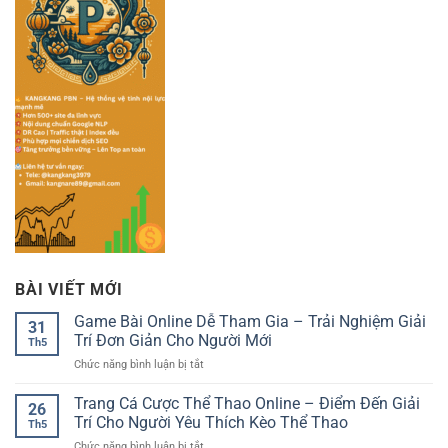
BÀI VIẾT MỚI
Game Bài Online Dễ Tham Gia – Trải Nghiệm Giải
31
Trí Đơn Giản Cho Người Mới
Th5
ở
Chức năng bình luận bị tắt
Game
Bài
Trang Cá Cược Thể Thao Online – Điểm Đến Giải
26
Online
Trí Cho Người Yêu Thích Kèo Thể Thao
Th5
Dễ
ở
Chức năng bình luận bị tắt