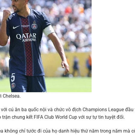
i Chelsea.
với cú ăn ba quốc nội và chức vô địch Champions League đầu 
 trận chung kết FIFA Club World Cup với sự tự tin tuyệt đối.
ea không chỉ tước đi của họ danh hiệu thứ năm trong năm mà c