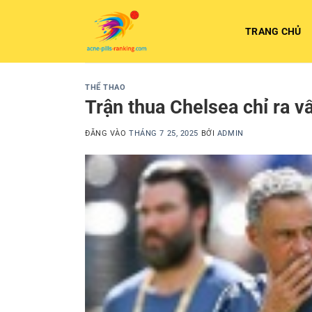
Bỏ
qua
TRANG CHỦ
nội
dung
THỂ THAO
Trận thua Chelsea chỉ ra 
ĐĂNG VÀO
THÁNG 7 25, 2025
BỞI
ADMIN