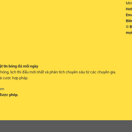
Min
Hot
Ema
Biê
© B
mọi
ật tin bóng đá mỗi ngày
óng, lịch thi đấu mới nhất và phân tích chuyên sâu từ các chuyên gia.
cá cược hợp pháp.
com
được phép.