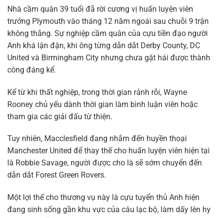
Nhà cầm quân 39 tuổi đã rời cương vị huấn luyện viên
trưởng Plymouth vào tháng 12 năm ngoái sau chuỗi 9 trận
không thắng. Sự nghiệp cầm quân của cựu tiền đạo người
Anh khá lận đận, khi ông từng dẫn dắt Derby County, DC
United và Birmingham City nhưng chưa gặt hái được thành
công đáng kể.
Kể từ khi thất nghiệp, trong thời gian rảnh rỗi, Wayne
Rooney chủ yếu dành thời gian làm bình luận viên hoặc
tham gia các giải đấu từ thiện.
Tuy nhiên, Macclesfield đang nhắm đến huyền thoại
Manchester United để thay thế cho huấn luyện viên hiện tại
là Robbie Savage, người được cho là sẽ sớm chuyển đến
dẫn dắt Forest Green Rovers.
Một lợi thế cho thương vụ này là cựu tuyển thủ Anh hiện
đang sinh sống gần khu vực của câu lạc bộ, làm dấy lên hy