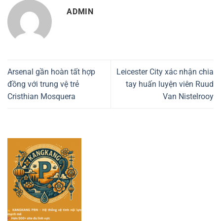
ADMIN
Arsenal gần hoàn tất hợp
Leicester City xác nhận chia
đồng với trung vệ trẻ
tay huấn luyện viên Ruud
Cristhian Mosquera
Van Nistelrooy