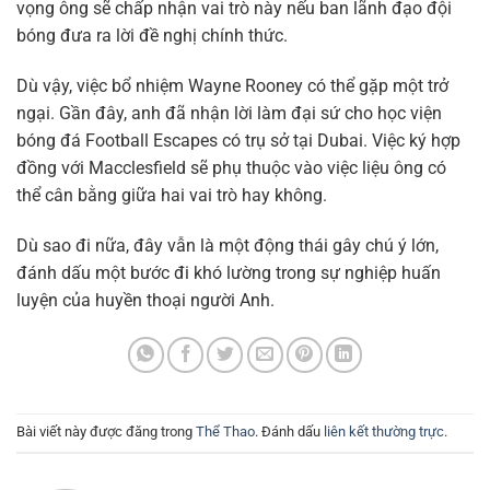
vọng ông sẽ chấp nhận vai trò này nếu ban lãnh đạo đội
bóng đưa ra lời đề nghị chính thức.
Dù vậy, việc bổ nhiệm Wayne Rooney có thể gặp một trở
ngại. Gần đây, anh đã nhận lời làm đại sứ cho học viện
bóng đá Football Escapes có trụ sở tại Dubai. Việc ký hợp
đồng với Macclesfield sẽ phụ thuộc vào việc liệu ông có
thể cân bằng giữa hai vai trò hay không.
Dù sao đi nữa, đây vẫn là một động thái gây chú ý lớn,
đánh dấu một bước đi khó lường trong sự nghiệp huấn
luyện của huyền thoại người Anh.
Bài viết này được đăng trong
Thể Thao
. Đánh dấu
liên kết thường trực
.