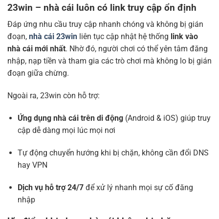
23win – nhà cái luôn có link truy cập ổn định
Đáp ứng nhu cầu truy cập nhanh chóng và không bị gián
đoạn,
nhà cái 23win
liên tục cập nhật hệ thống
link vào
nhà cái mới nhất
. Nhờ đó, người chơi có thể yên tâm đăng
nhập, nạp tiền và tham gia các trò chơi mà không lo bị gián
đoạn giữa chừng.
Ngoài ra, 23win còn hỗ trợ:
Ứng dụng nhà cái trên di động
(Android & iOS) giúp truy
cập dễ dàng mọi lúc mọi nơi
Tự động chuyển hướng khi bị chặn, không cần đổi DNS
hay VPN
Dịch vụ hỗ trợ 24/7
để xử lý nhanh mọi sự cố đăng
nhập