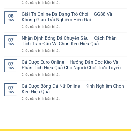
ở
Chức năng bình luận bị tắt
Độ
Mới
Chiến
Cao
Dễ
Thuật
Giải Trí Online Đa Dạng Trò Chơi – GG88 Và
–
Hiểu
08
Đặt
Trải
Không Gian Trải Nghiệm Hiện Đại
Th5
Kèo
Nghiệm
ở
Chức năng bình luận bị tắt
Châu
Nhanh
Giải
Á
Mượt
Trí
Nhận Định Bóng Đá Chuyên Sâu – Cách Phân
–
Trong
07
Online
Cách
Tích Trận Đấu Và Chọn Kèo Hiệu Quả
Thời
Th5
Đa
Phân
Đại
ở
Chức năng bình luận bị tắt
Dạng
Tích
Số
Nhận
Trò
Kèo
Định
Cá Cược Euro Online – Hướng Dẫn Đọc Kèo Và
Chơi
Bóng
07
Bóng
–
Phân Tích Hiệu Quả Cho Người Chơi Trực Tuyến
Đá
Th5
Đá
GG88
Online
ở
Chức năng bình luận bị tắt
Chuyên
Và
Hiệu
Cá
Sâu
Không
Quả
Cược
Cá Cược Bóng Đá Nữ Online – Kinh Nghiệm Chọn
–
Gian
07
Euro
Cách
Kèo Hiệu Quả
Trải
Th5
Online
Phân
Nghiệm
ở
Chức năng bình luận bị tắt
–
Tích
Hiện
Cá
Hướng
Trận
Đại
Cược
Dẫn
Đấu
Bóng
Đọc
Và
Đá
Kèo
Chọn
Nữ
Và
Kèo
Online
Phân
Hiệu