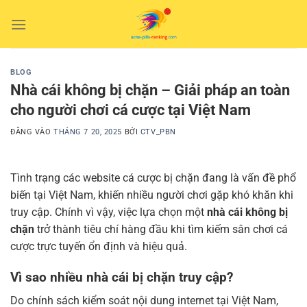
Bỏ
qua
nội
dung
BLOG
Nhà cái không bị chặn – Giải pháp an toàn
cho người chơi cá cược tại Việt Nam
ĐĂNG VÀO
THÁNG 7 20, 2025
BỞI
CTV_PBN
Tình trạng các website cá cược bị chặn đang là vấn đề phổ
biến tại Việt Nam, khiến nhiều người chơi gặp khó khăn khi
truy cập. Chính vì vậy, việc lựa chọn một
nhà cái không bị
chặn
trở thành tiêu chí hàng đầu khi tìm kiếm sân chơi cá
cược trực tuyến ổn định và hiệu quả.
Vì sao nhiều nhà cái bị chặn truy cập?
Do chính sách kiểm soát nội dung internet tại Việt Nam,