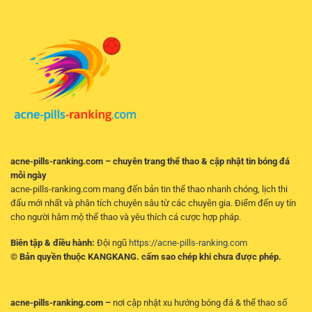
–
Tích
Quả
Kinh
Hiệu
Nghiệm
Quả
Chọn
Cho
Kèo
Người
Hiệu
Chơi
Quả
Trực
Tuyến
acne-pills-ranking.com – chuyên trang thể thao & cập nhật tin bóng đá
mỗi ngày
acne-pills-ranking.com mang đến bản tin thể thao nhanh chóng, lịch thi
đấu mới nhất và phân tích chuyên sâu từ các chuyên gia. Điểm đến uy tín
cho người hâm mộ thể thao và yêu thích cá cược hợp pháp.
Biên tập & điều hành:
Đội ngũ
https://acne-pills-ranking.com
© Bản quyền thuộc KANGKANG. cấm sao chép khi chưa được phép.
acne-pills-ranking.com –
nơi cập nhật xu hướng bóng đá & thể thao số