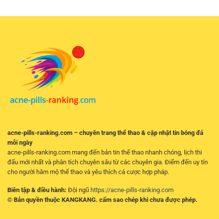
Kèo
Chọn
Nữ
Và
Kèo
Online
Phân
Hiệu
–
Tích
Quả
Kinh
Hiệu
Nghiệm
Quả
Chọn
Cho
Kèo
Người
Hiệu
Chơi
Quả
Trực
Tuyến
acne-pills-ranking.com – chuyên trang thể thao & cập nhật tin bóng đá
mỗi ngày
acne-pills-ranking.com mang đến bản tin thể thao nhanh chóng, lịch thi
đấu mới nhất và phân tích chuyên sâu từ các chuyên gia. Điểm đến uy tín
cho người hâm mộ thể thao và yêu thích cá cược hợp pháp.
Biên tập & điều hành:
Đội ngũ
https://acne-pills-ranking.com
© Bản quyền thuộc KANGKANG. cấm sao chép khi chưa được phép.