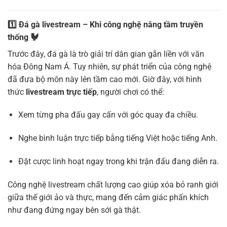
1️⃣ Đá gà livestream – Khi công nghệ nâng tầm truyền
thống 🐓
Trước đây, đá gà là trò giải trí dân gian gắn liền với văn
hóa Đông Nam Á. Tuy nhiên, sự phát triển của công nghệ
đã đưa bộ môn này lên tầm cao mới. Giờ đây, với hình
thức
livestream trực tiếp
, người chơi có thể:
Xem từng pha đấu gay cấn với góc quay đa chiều.
Nghe bình luận trực tiếp bằng tiếng Việt hoặc tiếng Anh.
Đặt cược linh hoạt ngay trong khi trận đấu đang diễn ra.
Công nghệ livestream chất lượng cao giúp xóa bỏ ranh giới
giữa thế giới ảo và thực, mang đến cảm giác phấn khích
như đang đứng ngay bên sới gà thật.