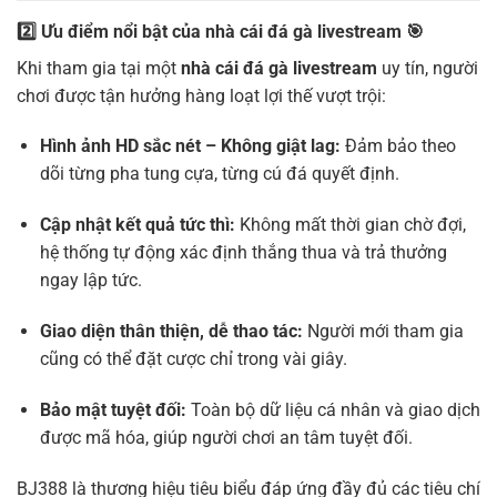
2️⃣ Ưu điểm nổi bật của nhà cái đá gà livestream 🎯
Khi tham gia tại một
nhà cái đá gà livestream
uy tín, người
chơi được tận hưởng hàng loạt lợi thế vượt trội:
Hình ảnh HD sắc nét – Không giật lag:
Đảm bảo theo
dõi từng pha tung cựa, từng cú đá quyết định.
Cập nhật kết quả tức thì:
Không mất thời gian chờ đợi,
hệ thống tự động xác định thắng thua và trả thưởng
ngay lập tức.
Giao diện thân thiện, dễ thao tác:
Người mới tham gia
cũng có thể đặt cược chỉ trong vài giây.
Bảo mật tuyệt đối:
Toàn bộ dữ liệu cá nhân và giao dịch
được mã hóa, giúp người chơi an tâm tuyệt đối.
BJ388 là thương hiệu tiêu biểu đáp ứng đầy đủ các tiêu chí