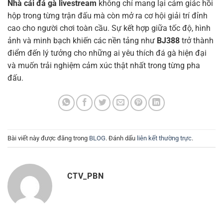
Nhà cái đá gà livestream
không chỉ mang lại cảm giác hồi
hộp trong từng trận đấu mà còn mở ra cơ hội giải trí đỉnh
cao cho người chơi toàn cầu. Sự kết hợp giữa tốc độ, hình
ảnh và minh bạch khiến các nền tảng như
BJ388
trở thành
điểm đến lý tưởng cho những ai yêu thích đá gà hiện đại
và muốn trải nghiệm cảm xúc thật nhất trong từng pha
đấu.
Bài viết này được đăng trong
BLOG
. Đánh dấu
liên kết thường trực
.
CTV_PBN