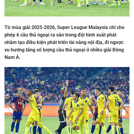
Từ mùa giải 2025-2026, Super League Malaysia chỉ cho
phép 6 cầu thủ ngoại ra sân trong đội hình xuất phát
nhằm tạo điều kiện phát triển tài năng nội địa, đi ngược
xu hướng tăng số lượng cầu thủ ngoại ở nhiều giải Đông
Nam Á.