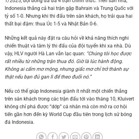
1/2025, đội bóng đã đá 4 trận chính thức. Trên sân nhà,
Indonesia thắng cả hai trận gặp Bahrain và Trung Quốc với
tỷ số 1-0. Nhưng khi thi đấu trên sân khách, họ trải qua hai
thất bại đậm: thua Úc 1-5 và Nhật Bản 0-6.
Những kết quả này đặt ra câu hỏi về khả năng thích nghi
chiến thuật và tâm lý thi đấu của đội tuyển khi xa nhà. Dù
vậy, HLV người Hà Lan vẫn lạc quan:
“Chúng tôi học được
rất nhiều từ những trận thua đó. Giờ là lúc hành động.
Không ai cấm mơ mộng, nhưng giấc mơ chỉ trở thành sự
thật nếu bạn đủ gan lì để theo đuổi nó.”
Nếu có thể giúp Indonesia giành ít nhất một chiến thắng
trên sân khách trong các trận đấu tới vào tháng 10, Kluivert
không chỉ phá được “dớp” cá nhân mà còn mở ra cơ hội
tiến gần hơn đến kỳ World Cup đầu tiên trong lịch sử bóng
đá Indonesia.