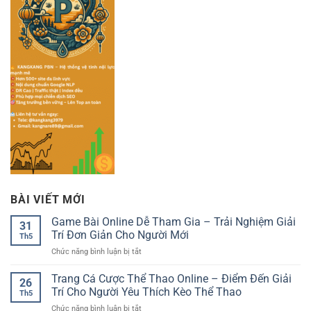
BÀI VIẾT MỚI
Game Bài Online Dễ Tham Gia – Trải Nghiệm Giải
31
Trí Đơn Giản Cho Người Mới
Th5
ở
Chức năng bình luận bị tắt
Game
Bài
Trang Cá Cược Thể Thao Online – Điểm Đến Giải
26
Online
Trí Cho Người Yêu Thích Kèo Thể Thao
Th5
Dễ
ở
Chức năng bình luận bị tắt
Tham