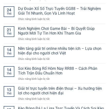
Trang
Gia
Cá
Dự Đoán Xổ Số Trực Tuyến GG88 – Trải Nghiệm
–
24
Cược
Trải
Giải Trí Nhanh, Gọn Và Linh Hoạt
Th5
Thể
Nghiệm
ở
Chức năng bình luận bị tắt
Thao
Giải
Dự
Online
Trí
Đoán
Kinh Nghiệm Chơi Game Bài – Bí Quyết Giúp
–
Đơn
21
Xổ
Điểm
Người Mới Tự Tin Hơn Khi Tham Gia
Giản
Th5
Số
Đến
Cho
ở
Chức năng bình luận bị tắt
Trực
Giải
Người
Kinh
Tuyến
Trí
Mới
Nghiệm
Nền tảng giải trí online nhiều tiện ích – Lựa chọn
GG88
Cho
14
Chơi
–
hiện đại cho người chơi Việt
Người
Th5
Game
Trải
Yêu
ở
Chức năng bình luận bị tắt
Bài
Nghiệm
Thích
Nền
–
Giải
Kèo
tảng
Soi Kèo Bóng Rổ Hôm Nay RR88 – Cách Phân
Bí
Trí
14
Thể
giải
Quyết
Tích Trận Đấu Chuẩn Hơn
Nhanh,
Thao
Th5
trí
Giúp
Gọn
ở
Chức năng bình luận bị tắt
online
Người
Và
Soi
nhiều
Mới
Linh
Kèo
Giải trí trực tuyến trên điện thoại – Xu hướng tiện
tiện
Tự
13
Hoạt
Bóng
ích
lợi cho người chơi hiện đại
Tin
Th5
Rổ
–
Hơn
ở
Chức năng bình luận bị tắt
Hôm
Lựa
Khi
Giải
Nay
chọn
Tham
trí
Kèo Bóng Đá La Liga Trực Tuyến Và Cách Soi Kèo
RR88
hiện