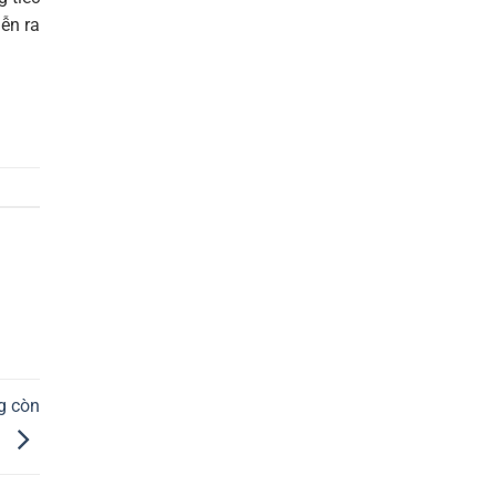
iễn ra
g còn
i