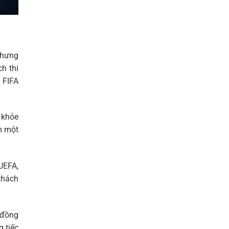
Kèo
Cá
Dẫn
Hiệu
Cược
Đọc
Quả
Bóng
Kèo
Đá
Và
Nữ
Phân
Online
Tích
nhưng
–
Hiệu
Kinh
Quả
h thi
Nghiệm
Cho
 FIFA
Chọn
Người
Kèo
Chơi
.
Hiệu
Trực
Quả
Tuyến
c khỏe
m một
UEFA,
thách
a đồng
g tiếc