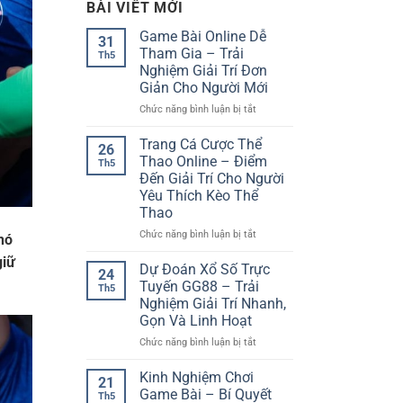
BÀI VIẾT MỚI
Game Bài Online Dễ
31
Tham Gia – Trải
Th5
Nghiệm Giải Trí Đơn
Giản Cho Người Mới
ở
Chức năng bình luận bị tắt
Game
Bài
Trang Cá Cược Thể
26
Online
Thao Online – Điểm
Th5
Dễ
Đến Giải Trí Cho Người
Tham
Yêu Thích Kèo Thể
Gia
Thao
–
Trải
ở
Chức năng bình luận bị tắt
hó
Nghiệm
Trang
giữ
Giải
Cá
Dự Đoán Xổ Số Trực
24
Trí
Cược
Tuyến GG88 – Trải
Th5
Đơn
Thể
Nghiệm Giải Trí Nhanh,
Giản
Thao
Gọn Và Linh Hoạt
Cho
Online
Người
–
ở
Chức năng bình luận bị tắt
Mới
Điểm
Dự
Đến
Đoán
Kinh Nghiệm Chơi
21
Giải
Xổ
Game Bài – Bí Quyết
Th5
Trí
Số