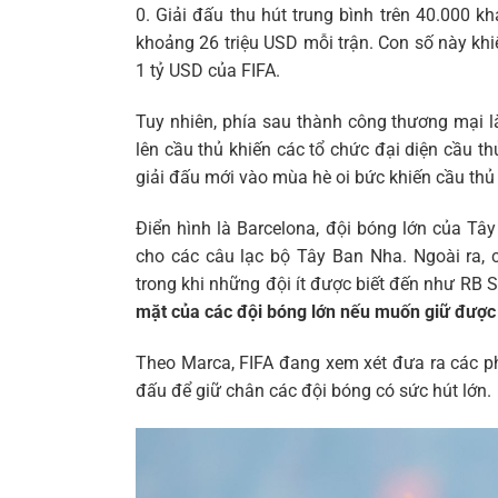
0. Giải đấu thu hút trung bình trên 40.000 kh
khoảng 26 triệu USD mỗi trận. Con số này khi
1 tỷ USD của FIFA.
Tuy nhiên, phía sau thành công thương mại là
lên cầu thủ khiến các tổ chức đại diện cầu t
giải đấu mới vào mùa hè oi bức khiến cầu thủ 
Điển hình là Barcelona, đội bóng lớn của Tây
cho các câu lạc bộ Tây Ban Nha. Ngoài ra, 
trong khi những đội ít được biết đến như RB 
mặt của các đội bóng lớn nếu muốn giữ được
Theo Marca, FIFA đang xem xét đưa ra các ph
đấu để giữ chân các đội bóng có sức hút lớn.