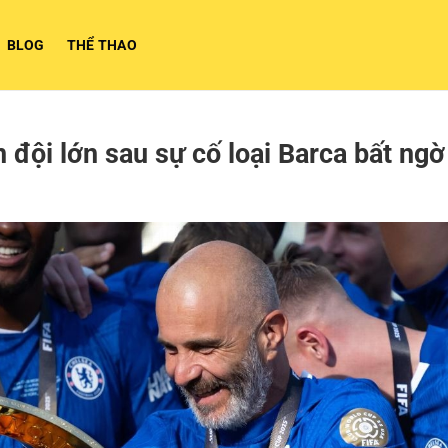
BLOG
THỂ THAO
n đội lớn sau sự cố loại Barca bất ngờ