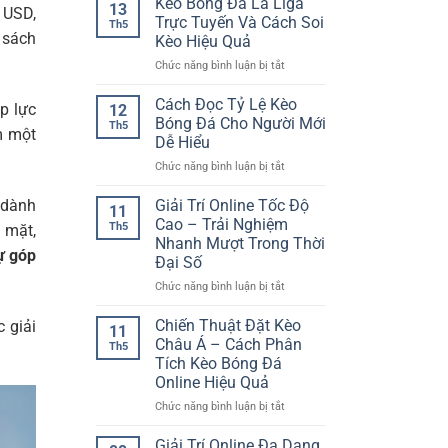
Kèo Bóng Đá La Liga
13
 USD,
Việt
Phân
trực
Trực Tuyến Và Cách Soi
Th5
Tích
tuyến
 sách
Kèo Hiệu Quả
Trận
trên
Đấu
ở
Chức năng bình luận bị tắt
điện
Chuẩn
Kèo
thoại
Hơn
Bóng
–
Cách Đọc Tỷ Lệ Kèo
p lực
12
Đá
Xu
Bóng Đá Cho Người Mới
Th5
m một
La
hướng
Dễ Hiểu
Liga
tiện
ở
Chức năng bình luận bị tắt
Trực
lợi
Cách
Tuyến
cho
Đọc
Và
người
Giải Trí Online Tốc Độ
 dành
11
Tỷ
Cách
chơi
Cao – Trải Nghiệm
Th5
 mặt,
Lệ
Soi
hiện
Nhanh Mượt Trong Thời
Kèo
Kèo
đại
ự góp
Đại Số
Bóng
Hiệu
Đá
Quả
ở
Chức năng bình luận bị tắt
Cho
Giải
Người
Trí
Chiến Thuật Đặt Kèo
 giải
11
Mới
Online
Châu Á – Cách Phân
Th5
Dễ
Tốc
Tích Kèo Bóng Đá
Hiểu
Độ
Online Hiệu Quả
Cao
–
ở
Chức năng bình luận bị tắt
Trải
Chiến
Nghiệm
Thuật
Giải Trí Online Đa Dạng