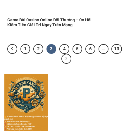
Game Bài Casino Online Đổi Thưởng – Cơ Hội
Kiếm Tiền Giải Trí Ngay Trên Mạng
1
2
3
4
5
6
…
13