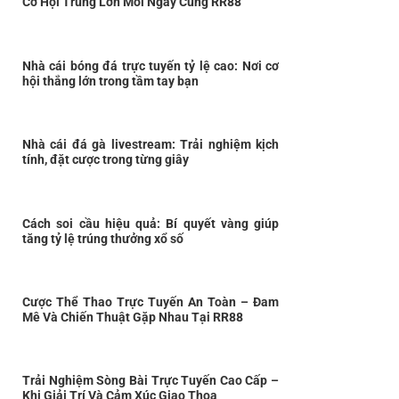
Cơ Hội Trúng Lớn Mỗi Ngày Cùng RR88
Nhà cái bóng đá trực tuyến tỷ lệ cao: Nơi cơ
hội thắng lớn trong tầm tay bạn
Nhà cái đá gà livestream: Trải nghiệm kịch
tính, đặt cược trong từng giây
Cách soi cầu hiệu quả: Bí quyết vàng giúp
tăng tỷ lệ trúng thưởng xổ số
Cược Thể Thao Trực Tuyến An Toàn – Đam
Mê Và Chiến Thuật Gặp Nhau Tại RR88
Trải Nghiệm Sòng Bài Trực Tuyến Cao Cấp –
Khi Giải Trí Và Cảm Xúc Giao Thoa