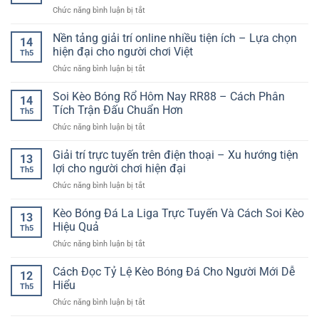
Đến
Cho
ở
Chức năng bình luận bị tắt
Trực
Giải
Người
Kinh
Tuyến
Trí
Mới
Nghiệm
Nền tảng giải trí online nhiều tiện ích – Lựa chọn
GG88
Cho
14
Chơi
–
hiện đại cho người chơi Việt
Người
Th5
Game
Trải
Yêu
ở
Chức năng bình luận bị tắt
Bài
Nghiệm
Thích
Nền
–
Giải
Kèo
tảng
Soi Kèo Bóng Rổ Hôm Nay RR88 – Cách Phân
Bí
Trí
14
Thể
giải
Quyết
Tích Trận Đấu Chuẩn Hơn
Nhanh,
Thao
Th5
trí
Giúp
Gọn
ở
Chức năng bình luận bị tắt
online
Người
Và
Soi
nhiều
Mới
Linh
Kèo
Giải trí trực tuyến trên điện thoại – Xu hướng tiện
tiện
Tự
13
Hoạt
Bóng
ích
lợi cho người chơi hiện đại
Tin
Th5
Rổ
–
Hơn
ở
Chức năng bình luận bị tắt
Hôm
Lựa
Khi
Giải
Nay
chọn
Tham
trí
Kèo Bóng Đá La Liga Trực Tuyến Và Cách Soi Kèo
RR88
hiện
13
Gia
trực
–
Hiệu Quả
đại
Th5
tuyến
Cách
cho
ở
Chức năng bình luận bị tắt
trên
Phân
người
Kèo
điện
Tích
chơi
Bóng
Cách Đọc Tỷ Lệ Kèo Bóng Đá Cho Người Mới Dễ
thoại
Trận
12
Việt
Đá
–
Hiểu
Đấu
Th5
La
Xu
Chuẩn
ở
Chức năng bình luận bị tắt
Liga
hướng
Hơn
Cách
Trực
tiện