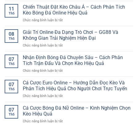
Bóng
Kèo
hiện
Trí
Chiến Thuật Đặt Kèo Châu Á – Cách Phân Tích
Đá
Hiệu
11
đại
Online
Cho
Kèo Bóng Đá Online Hiệu Quả
Quả
Th5
Tốc
Người
ở
Chức năng bình luận bị tắt
Độ
Mới
Chiến
Cao
Dễ
Thuật
Giải Trí Online Đa Dạng Trò Chơi – GG88 Và
–
Hiểu
08
Đặt
Trải
Không Gian Trải Nghiệm Hiện Đại
Th5
Kèo
Nghiệm
ở
Chức năng bình luận bị tắt
Châu
Nhanh
Giải
Á
Mượt
Trí
Nhận Định Bóng Đá Chuyên Sâu – Cách Phân
–
Trong
07
Online
Cách
Tích Trận Đấu Và Chọn Kèo Hiệu Quả
Thời
Th5
Đa
Phân
Đại
ở
Chức năng bình luận bị tắt
Dạng
Tích
Số
Nhận
Trò
Kèo
Định
Cá Cược Euro Online – Hướng Dẫn Đọc Kèo Và
Chơi
Bóng
07
Bóng
–
Phân Tích Hiệu Quả Cho Người Chơi Trực Tuyến
Đá
Th5
Đá
GG88
Online
ở
Chức năng bình luận bị tắt
Chuyên
Và
Hiệu
Cá
Sâu
Không
Quả
Cược
Cá Cược Bóng Đá Nữ Online – Kinh Nghiệm Chọn
–
Gian
07
Euro
Cách
Kèo Hiệu Quả
Trải
Th5
Online
Phân
Nghiệm
ở
Chức năng bình luận bị tắt
–
Tích
Hiện
Cá
Hướng
Trận
Đại
Cược
Dẫn
Đấu
Bóng
Đọc