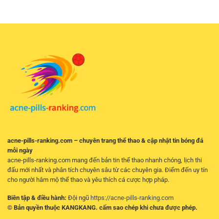
Và
Đá
Kèo
Chọn
Nữ
Và
Kèo
Online
Phân
Hiệu
–
Tích
Quả
Kinh
Hiệu
Nghiệm
Quả
Chọn
Cho
Kèo
Người
Hiệu
Chơi
Quả
Trực
Tuyến
acne-pills-ranking.com – chuyên trang thể thao & cập nhật tin bóng đá
mỗi ngày
acne-pills-ranking.com mang đến bản tin thể thao nhanh chóng, lịch thi
đấu mới nhất và phân tích chuyên sâu từ các chuyên gia. Điểm đến uy tín
cho người hâm mộ thể thao và yêu thích cá cược hợp pháp.
Biên tập & điều hành:
Đội ngũ
https://acne-pills-ranking.com
© Bản quyền thuộc KANGKANG. cấm sao chép khi chưa được phép.