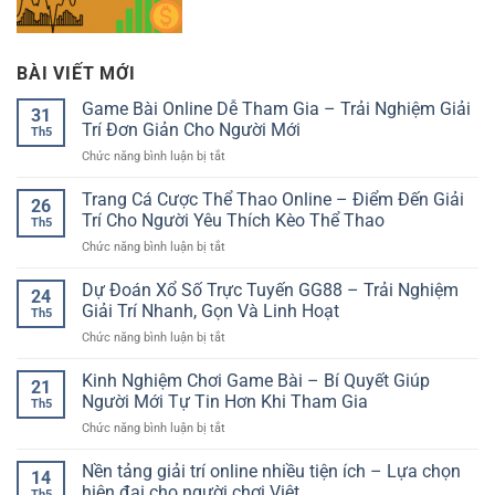
BÀI VIẾT MỚI
Game Bài Online Dễ Tham Gia – Trải Nghiệm Giải
31
Trí Đơn Giản Cho Người Mới
Th5
ở
Chức năng bình luận bị tắt
Game
Bài
Trang Cá Cược Thể Thao Online – Điểm Đến Giải
26
Online
Trí Cho Người Yêu Thích Kèo Thể Thao
Th5
Dễ
ở
Chức năng bình luận bị tắt
Tham
Trang
Gia
Cá
Dự Đoán Xổ Số Trực Tuyến GG88 – Trải Nghiệm
–
24
Cược
Trải
Giải Trí Nhanh, Gọn Và Linh Hoạt
Th5
Thể
Nghiệm
ở
Chức năng bình luận bị tắt
Thao
Giải
Dự
Online
Trí
Đoán
Kinh Nghiệm Chơi Game Bài – Bí Quyết Giúp
–
Đơn
21
Xổ
Điểm
Người Mới Tự Tin Hơn Khi Tham Gia
Giản
Th5
Số
Đến
Cho
ở
Chức năng bình luận bị tắt
Trực
Giải
Người
Kinh
Tuyến
Trí
Mới
Nghiệm
Nền tảng giải trí online nhiều tiện ích – Lựa chọn
GG88
Cho
14
Chơi
–
hiện đại cho người chơi Việt
Người
Th5