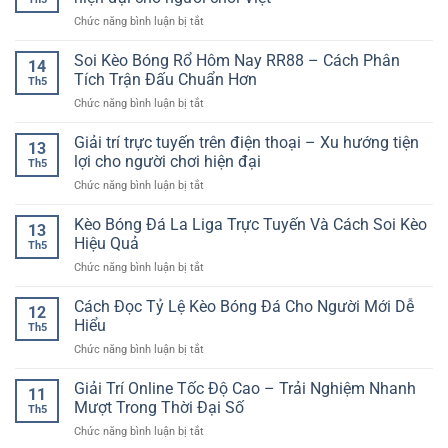
Game
Trải
Yêu
ở
Chức năng bình luận bị tắt
Bài
Nghiệm
Thích
Nền
–
Giải
Kèo
tảng
Soi Kèo Bóng Rổ Hôm Nay RR88 – Cách Phân
Bí
Trí
14
Thể
giải
Quyết
Tích Trận Đấu Chuẩn Hơn
Nhanh,
Thao
Th5
trí
Giúp
Gọn
ở
Chức năng bình luận bị tắt
online
Người
Và
Soi
nhiều
Mới
Linh
Kèo
Giải trí trực tuyến trên điện thoại – Xu hướng tiện
tiện
Tự
13
Hoạt
Bóng
ích
lợi cho người chơi hiện đại
Tin
Th5
Rổ
–
Hơn
ở
Chức năng bình luận bị tắt
Hôm
Lựa
Khi
Giải
Nay
chọn
Tham
trí
Kèo Bóng Đá La Liga Trực Tuyến Và Cách Soi Kèo
RR88
hiện
13
Gia
trực
–
Hiệu Quả
đại
Th5
tuyến
Cách
cho
ở
Chức năng bình luận bị tắt
trên
Phân
người
Kèo
điện
Tích
chơi
Bóng
Cách Đọc Tỷ Lệ Kèo Bóng Đá Cho Người Mới Dễ
thoại
Trận
12
Việt
Đá
–
Hiểu
Đấu
Th5
La
Xu
Chuẩn
ở
Chức năng bình luận bị tắt
Liga
hướng
Hơn
Cách
Trực
tiện
Đọc
Giải Trí Online Tốc Độ Cao – Trải Nghiệm Nhanh
Tuyến
lợi
11
Tỷ
Và
Mượt Trong Thời Đại Số
cho
Th5
Lệ
Cách
người
ở
Chức năng bình luận bị tắt
Kèo
Soi
chơi
Giải