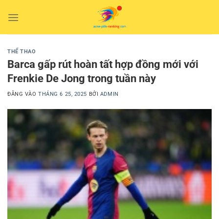
Bỏ
qua
nội
dung
THỂ THAO
Barca gấp rút hoàn tất hợp đồng mới với
Frenkie De Jong trong tuần này
ĐĂNG VÀO
THÁNG 6 25, 2025
BỞI
ADMIN