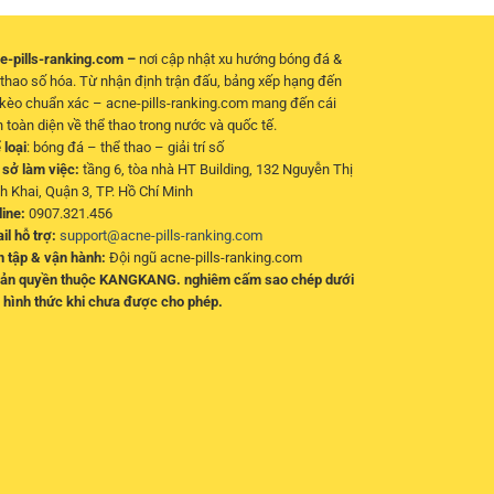
e-pills-ranking.com –
nơi cập nhật xu hướng bóng đá &
 thao số hóa. Từ nhận định trận đấu, bảng xếp hạng đến
 kèo chuẩn xác – acne-pills-ranking.com mang đến cái
n toàn diện về thể thao trong nước và quốc tế.
 loại
: bóng đá – thể thao – giải trí số
 sở làm việc:
tầng 6, tòa nhà HT Building, 132 Nguyễn Thị
h Khai, Quận 3, TP. Hồ Chí Minh
line:
0907.321.456
il hỗ trợ:
support@acne-pills-ranking.com
n tập & vận hành:
Đội ngũ acne-pills-ranking.com
ản quyền thuộc KANGKANG. nghiêm cấm sao chép dưới
 hình thức khi chưa được cho phép.