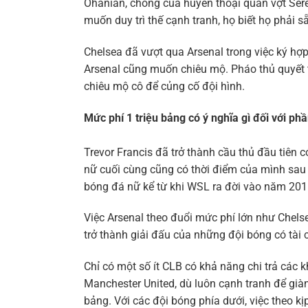
Ohanian, chồng của huyền thoại quần vợt Sere
muốn duy trì thế cạnh tranh, họ biết họ phải s
Chelsea đã vượt qua Arsenal trong việc ký hợ
Arsenal cũng muốn chiêu mộ. Pháo thủ quyết 
chiêu mộ cô để củng cố đội hình.
Mức phí 1 triệu bảng có ý nghĩa gì đối với phầ
Trevor Francis đã trở thành cầu thủ đầu tiên 
nữ cuối cùng cũng có thời điểm của mình sau 
bóng đá nữ kể từ khi WSL ra đời vào năm 201
Việc Arsenal theo đuổi mức phí lớn như Chels
trở thành giải đấu của những đội bóng có tài
Chỉ có một số ít CLB có khả năng chi trả các 
Manchester United, dù luôn cạnh tranh để gi
bảng. Với các đội bóng phía dưới, việc theo kị