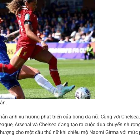
rận.
phản ánh xu hướng phát triển của bóng đá nữ. Cùng với Chelsea,
eague, Arsenal và Chelsea đang tạo ra cuộc đua chuyển nhượng
nhượng cho một cầu thủ nữ khi chiêu mộ Naomi Girma với mức 