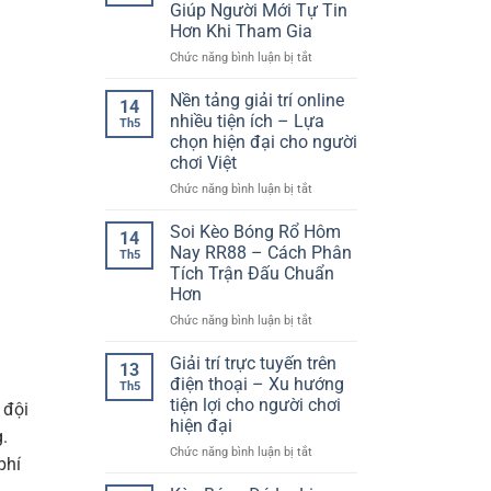
Giúp Người Mới Tự Tin
Cho
Trực
Hơn Khi Tham Gia
Người
Tuyến
Yêu
GG88
ở
Chức năng bình luận bị tắt
Thích
–
Kinh
Kèo
Trải
Nghiệm
Nền tảng giải trí online
14
Thể
Nghiệm
Chơi
nhiều tiện ích – Lựa
Th5
Thao
Giải
Game
chọn hiện đại cho người
Trí
Bài
chơi Việt
Nhanh,
–
Gọn
Bí
ở
Chức năng bình luận bị tắt
Và
Quyết
Nền
Linh
Giúp
tảng
Soi Kèo Bóng Rổ Hôm
14
Hoạt
Người
giải
Nay RR88 – Cách Phân
Th5
Mới
trí
Tích Trận Đấu Chuẩn
Tự
online
Hơn
Tin
nhiều
Hơn
tiện
ở
Chức năng bình luận bị tắt
Khi
ích
Soi
Tham
–
Kèo
Giải trí trực tuyến trên
13
Gia
Lựa
Bóng
điện thoại – Xu hướng
Th5
chọn
Rổ
tiện lợi cho người chơi
 đội
hiện
Hôm
hiện đại
đại
Nay
.
cho
RR88
ở
Chức năng bình luận bị tắt
phí
người
–
Giải
chơi
Cách
trí