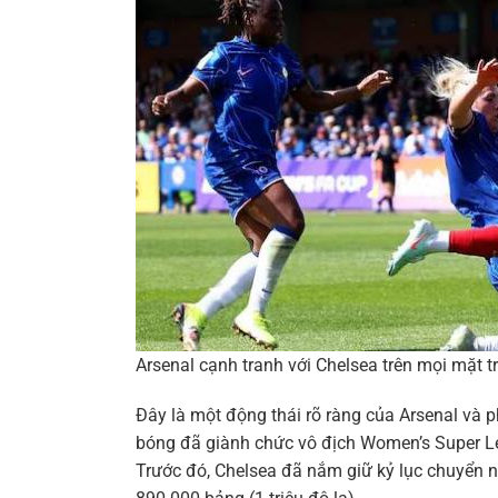
Arsenal cạnh tranh với Chelsea trên mọi mặt t
Đây là một động thái rõ ràng của Arsenal và 
bóng đã giành chức vô địch Women’s Super L
Trước đó, Chelsea đã nắm giữ kỷ lục chuyển 