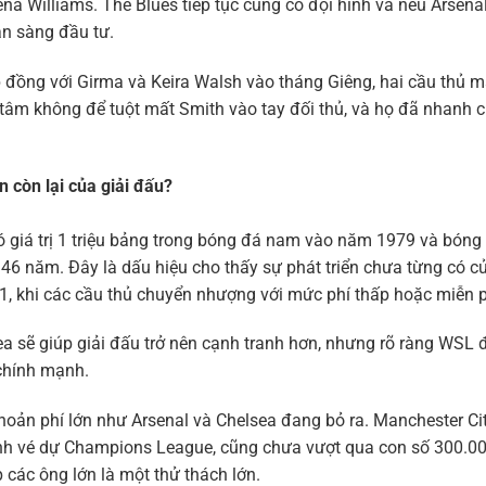
na Williams. The Blues tiếp tục củng cố đội hình và nếu Arsena
ẵn sàng đầu tư.
p đồng với Girma và Keira Walsh vào tháng Giêng, hai cầu thủ 
tâm không để tuột mất Smith vào tay đối thủ, và họ đã nhanh 
n còn lại của giải đấu?
có giá trị 1 triệu bảng trong bóng đá nam vào năm 1979 và bóng
46 năm. Đây là dấu hiệu cho thấy sự phát triển chưa từng có c
1, khi các cầu thủ chuyển nhượng với mức phí thấp hoặc miễn p
ea sẽ giúp giải đấu trở nên cạnh tranh hơn, nhưng rõ ràng WSL
 chính mạnh.
khoản phí lớn như Arsenal và Chelsea đang bỏ ra. Manchester Ci
ành vé dự Champions League, cũng chưa vượt qua con số 300.0
p các ông lớn là một thử thách lớn.