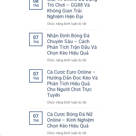
08
Nhanh
Đặt
Trò Chơi – GG88 Và
Th5
Mượt
Kèo
Không Gian Trải
Trong
Châu
Nghiệm Hiện Đại
Thời
Á
Đại
–
ở
Chức năng bình luận bị tắt
Số
Cách
Giải
Phân
Trí
Nhận Định Bóng Đá
07
Tích
Online
Chuyên Sâu – Cách
Th5
Kèo
Đa
Phân Tích Trận Đấu Và
Bóng
Dạng
Chọn Kèo Hiệu Quả
Đá
Trò
Online
Chơi
ở
Chức năng bình luận bị tắt
Hiệu
–
Nhận
Quả
GG88
Định
Cá Cược Euro Online –
07
Và
Bóng
Hướng Dẫn Đọc Kèo Và
Th5
Không
Đá
Phân Tích Hiệu Quả
Gian
Chuyên
Cho Người Chơi Trực
Trải
Sâu
Tuyến
Nghiệm
–
Hiện
Cách
ở
Chức năng bình luận bị tắt
Đại
Phân
Cá
Tích
Cược
Cá Cược Bóng Đá Nữ
07
Trận
Euro
Online – Kinh Nghiệm
Th5
Đấu
Online
Chọn Kèo Hiệu Quả
Và
–
Chọn
ở
Chức năng bình luận bị tắt
Hướng