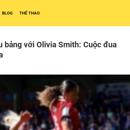
BLOG
THỂ THAO
u bảng với Olivia Smith: Cuộc đua
a