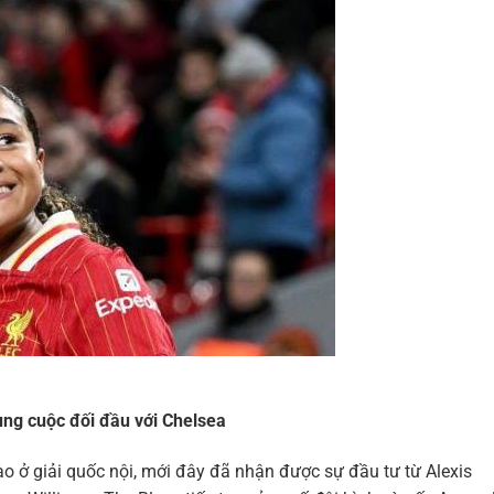
ùng cuộc đối đầu với Chelsea
ào ở giải quốc nội, mới đây đã nhận được sự đầu tư từ Alexis