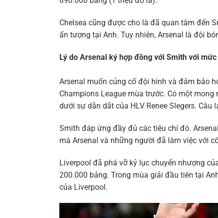
890.000 bảng (1 triệu đô la).
Chelsea cũng được cho là đã quan tâm đến Smi
ấn tượng tại Anh. Tuy nhiên, Arsenal là đội b
Lý do Arsenal ký hợp đồng với Smith với mức 
Arsenal muốn củng cố đội hình và đảm bảo họ
Champions League mùa trước. Có một mong muố
dưới sự dẫn dắt của HLV Renee Slegers. Câu l
Smith đáp ứng đầy đủ các tiêu chí đó. Arsen
mà Arsenal và những người đã làm việc với cô ấ
Liverpool đã phá vỡ kỷ lục chuyển nhượng của
200.000 bảng. Trong mùa giải đầu tiên tại An
của Liverpool.