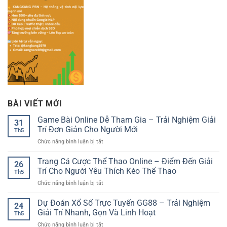
BÀI VIẾT MỚI
Game Bài Online Dễ Tham Gia – Trải Nghiệm Giải
31
Trí Đơn Giản Cho Người Mới
Th5
ở
Chức năng bình luận bị tắt
Game
Bài
Trang Cá Cược Thể Thao Online – Điểm Đến Giải
26
Online
Trí Cho Người Yêu Thích Kèo Thể Thao
Th5
Dễ
ở
Chức năng bình luận bị tắt
Tham
Trang
Gia
Cá
Dự Đoán Xổ Số Trực Tuyến GG88 – Trải Nghiệm
–
24
Cược
Trải
Giải Trí Nhanh, Gọn Và Linh Hoạt
Th5
Thể
Nghiệm
ở
Chức năng bình luận bị tắt
Thao