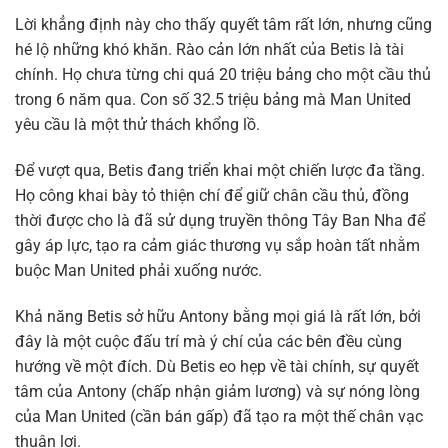
Lời khẳng định này cho thấy quyết tâm rất lớn, nhưng cũng
hé lộ những khó khăn. Rào cản lớn nhất của Betis là tài
chính. Họ chưa từng chi quá 20 triệu bảng cho một cầu thủ
trong 6 năm qua. Con số 32.5 triệu bảng mà Man United
yêu cầu là một thử thách khổng lồ.
Để vượt qua, Betis đang triển khai một chiến lược đa tầng.
Họ công khai bày tỏ thiện chí để giữ chân cầu thủ, đồng
thời được cho là đã sử dụng truyền thông Tây Ban Nha để
gây áp lực, tạo ra cảm giác thương vụ sắp hoàn tất nhằm
buộc Man United phải xuống nước.
Khả năng Betis sở hữu Antony bằng mọi giá là rất lớn, bởi
đây là một cuộc đấu trí mà ý chí của các bên đều cùng
hướng về một đích. Dù Betis eo hẹp về tài chính, sự quyết
tâm của Antony (chấp nhận giảm lương) và sự nóng lòng
của Man United (cần bán gấp) đã tạo ra một thế chân vạc
thuận lợi.