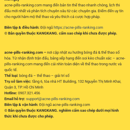
acne-pills-ranking.com mang đến bản tin thể thao nhanh chóng, lịch thi
đấu mới nhất và phân tích chuyên sâu từ các chuyên gia. Điểm đến uy tín
cho người hâm mộ thể thao và yêu thích cá cược hợp pháp.
Biên tập & điều hành:
Đội ngũ
https://acne-pills-ranking.com
© Bản quyền thuộc KANGKANG. cấm sao chép khi chưa được phép.
acne-pills-ranking.com –
nơi cập nhật xu hướng bóng đá & thể thao số
hóa. Từ nhận định trận đấu, bảng xếp hạng đến soi kèo chuẩn xác – acne-
pills-ranking.com mang đến cái nhìn toàn diện về thể thao trong nước và
quốc tế.
Thể loại
: bóng đá – thể thao – giải trí số
Trụ sở làm việc:
tầng 6, tòa nhà HT Building, 132 Nguyễn Thị Minh Khai,
Quận 3, TP. Hồ Chí Minh
Hotline:
0907.321.456
Email hỗ trợ:
support@acne-pills-ranking.com
Biên tập & vận hành:
Đội ngũ acne-pills-ranking.com
© Bản quyền thuộc KANGKANG. nghiêm cấm sao chép dưới mọi hình
thức khi chưa được cho phép.