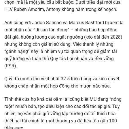
chọn, mà là một yêu cầu bắt buộc. Dưới triều đại mới của
HLV
Ruben Amorim, Antony không nằm trong kế hoạch.
Anh cùng với Jadon Sancho và Marcus Rashford bị xem là
một phần của “di sản tồn đọng” – những bản hợp đồng
đắt giá, hưởng lương cao ngất ngưởng (kéo dài đến 2028)
nhưng không còn giá trị sử dụng. Việc thanh lý những
“gánh nặng” này là nhiệm vụ tối quan trọng để giảm tải
quỹ lương và tuân thủ Quy tắc Lợi nhuận và Bền vững
(PSR).
Quỷ đỏ muốn thu về ít nhất 32.5 triệu bảng và kiên quyết
không chấp nhận một hợp đồng cho mượn nào nữa.
Tình thế của họ khá oái oăm: ai cũng biết MU đang “nóng
ruột” muốn bán, tạo điều kiện cho các đối tác ép giá. Tuy
nhiên, họ vẫn phải giữ vững lập trường để tối thiểu hóa
thiệt hại tài chính từ một thương vụ đã tiêu tốn gần 100
triệu euro.