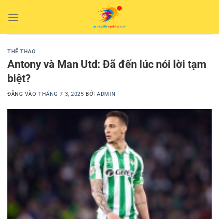
Bỏ
qua
nội
dung
THỂ THAO
Antony và Man Utd: Đã đến lúc nói lời tạm
biệt?
ĐĂNG VÀO
THÁNG 7 3, 2025
BỞI
ADMIN