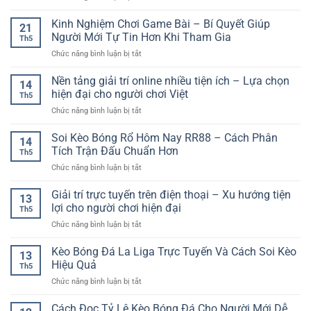
Giải
Dự
Online
Trí
Đoán
Kinh Nghiệm Chơi Game Bài – Bí Quyết Giúp
–
Đơn
21
Xổ
Điểm
Người Mới Tự Tin Hơn Khi Tham Gia
Giản
Th5
Số
Đến
Cho
ở
Chức năng bình luận bị tắt
Trực
Giải
Người
Kinh
Tuyến
Trí
Mới
Nghiệm
Nền tảng giải trí online nhiều tiện ích – Lựa chọn
GG88
Cho
14
Chơi
–
hiện đại cho người chơi Việt
Người
Th5
Game
Trải
Yêu
ở
Chức năng bình luận bị tắt
Bài
Nghiệm
Thích
Nền
–
Giải
Kèo
tảng
Soi Kèo Bóng Rổ Hôm Nay RR88 – Cách Phân
Bí
Trí
14
Thể
giải
Quyết
Tích Trận Đấu Chuẩn Hơn
Nhanh,
Thao
Th5
trí
Giúp
Gọn
ở
Chức năng bình luận bị tắt
online
Người
Và
Soi
nhiều
Mới
Linh
Kèo
Giải trí trực tuyến trên điện thoại – Xu hướng tiện
tiện
Tự
13
Hoạt
Bóng
ích
lợi cho người chơi hiện đại
Tin
Th5
Rổ
–
Hơn
ở
Chức năng bình luận bị tắt
Hôm
Lựa
Khi
Giải
Nay
chọn
Tham
trí
Kèo Bóng Đá La Liga Trực Tuyến Và Cách Soi Kèo
RR88
hiện
13
Gia
trực
–
Hiệu Quả
đại
Th5
tuyến
Cách
cho
ở
Chức năng bình luận bị tắt
trên
Phân
người
Kèo
điện
Tích
chơi
Bóng
Cách Đọc Tỷ Lệ Kèo Bóng Đá Cho Người Mới Dễ
thoại
Trận
Việt