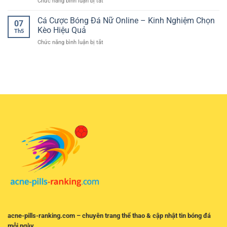
ở
Chức năng bình luận bị tắt
Chuyên
Và
Hiệu
Cá
Sâu
Không
Quả
Cược
Cá Cược Bóng Đá Nữ Online – Kinh Nghiệm Chọn
–
Gian
07
Euro
Cách
Kèo Hiệu Quả
Trải
Th5
Online
Phân
Nghiệm
ở
Chức năng bình luận bị tắt
–
Tích
Hiện
Cá
Hướng
Trận
Đại
Cược
Dẫn
Đấu
Bóng
Đọc
Và
Đá
Kèo
Chọn
Nữ
Và
Kèo
Online
Phân
Hiệu
–
Tích
Quả
Kinh
Hiệu
Nghiệm
Quả
Chọn
Cho
Kèo
Người
Hiệu
Chơi
Quả
Trực
Tuyến
acne-pills-ranking.com – chuyên trang thể thao & cập nhật tin bóng đá
mỗi ngày