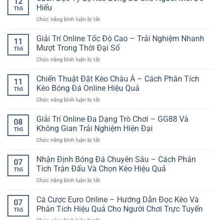
12
Đá
–
Hiểu
Đấu
Th5
La
Xu
Chuẩn
ở
Chức năng bình luận bị tắt
Liga
hướng
Hơn
Cách
Trực
tiện
Đọc
Giải Trí Online Tốc Độ Cao – Trải Nghiệm Nhanh
Tuyến
lợi
11
Tỷ
Và
Mượt Trong Thời Đại Số
cho
Th5
Lệ
Cách
người
ở
Chức năng bình luận bị tắt
Kèo
Soi
chơi
Giải
Bóng
Kèo
hiện
Trí
Chiến Thuật Đặt Kèo Châu Á – Cách Phân Tích
Đá
Hiệu
11
đại
Online
Cho
Kèo Bóng Đá Online Hiệu Quả
Quả
Th5
Tốc
Người
ở
Chức năng bình luận bị tắt
Độ
Mới
Chiến
Cao
Dễ
Thuật
Giải Trí Online Đa Dạng Trò Chơi – GG88 Và
–
Hiểu
08
Đặt
Trải
Không Gian Trải Nghiệm Hiện Đại
Th5
Kèo
Nghiệm
ở
Chức năng bình luận bị tắt
Châu
Nhanh
Giải
Á
Mượt
Trí
Nhận Định Bóng Đá Chuyên Sâu – Cách Phân
–
Trong
07
Online
Cách
Tích Trận Đấu Và Chọn Kèo Hiệu Quả
Thời
Th5
Đa
Phân
Đại
ở
Chức năng bình luận bị tắt
Dạng
Tích
Số
Nhận
Trò
Kèo
Định
Cá Cược Euro Online – Hướng Dẫn Đọc Kèo Và
Chơi
Bóng
07
Bóng
–
Phân Tích Hiệu Quả Cho Người Chơi Trực Tuyến
Đá
Th5
Đá
GG88
Online