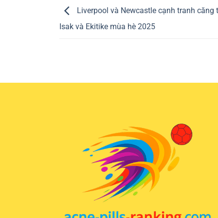
Liverpool và Newcastle cạnh tranh căng 
Isak và Ekitike mùa hè 2025