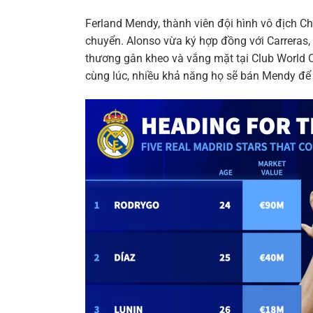
Ferland Mendy, thành viên đội hình vô địch C
chuyển. Alonso vừa ký hợp đồng với Carreras, 
thương gân kheo và vắng mặt tại Club World Cu
cùng lúc, nhiều khả năng họ sẽ bán Mendy để 