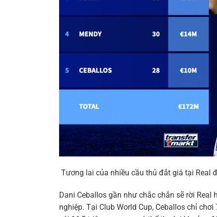
Tương lai của nhiều cầu thủ đắt giá tại Real đ
Dani Ceballos gần như chắc chắn sẽ rời Real h
nghiệp. Tại Club World Cup, Ceballos chỉ chơi