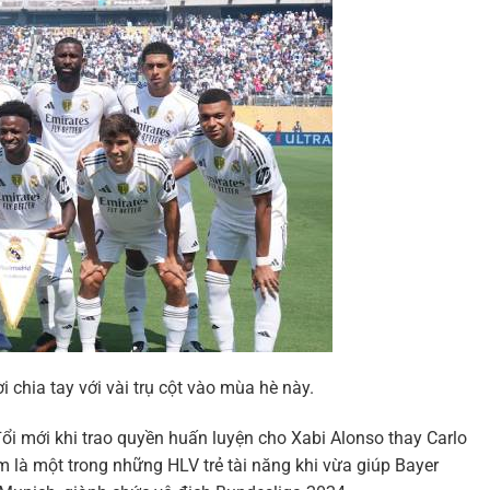
 chia tay với vài trụ cột vào mùa hè này.
ổi mới khi trao quyền huấn luyện cho Xabi Alonso thay Carlo
 là một trong những HLV trẻ tài năng khi vừa giúp Bayer