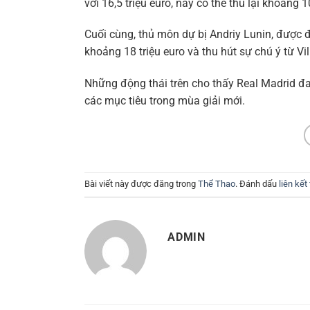
với 16,5 triệu euro, nay có thể thu lại khoảng 1
Cuối cùng, thủ môn dự bị Andriy Lunin, được đ
khoảng 18 triệu euro và thu hút sự chú ý từ Vill
Những động thái trên cho thấy Real Madrid đa
các mục tiêu trong mùa giải mới.
Bài viết này được đăng trong
Thể Thao
. Đánh dấu
liên kết
ADMIN