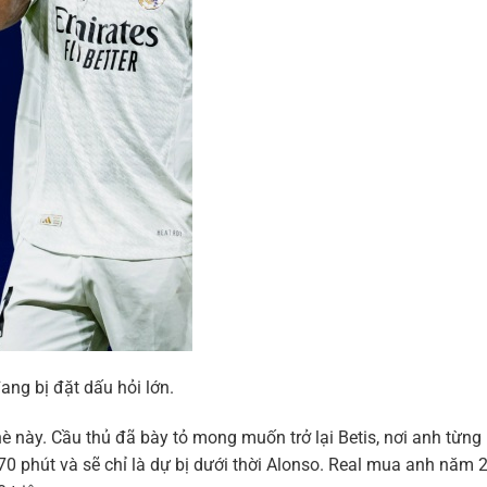
ang bị đặt dấu hỏi lớn.
è này. Cầu thủ đã bày tỏ mong muốn trở lại Betis, nơi anh từng
 70 phút và sẽ chỉ là dự bị dưới thời Alonso. Real mua anh năm 