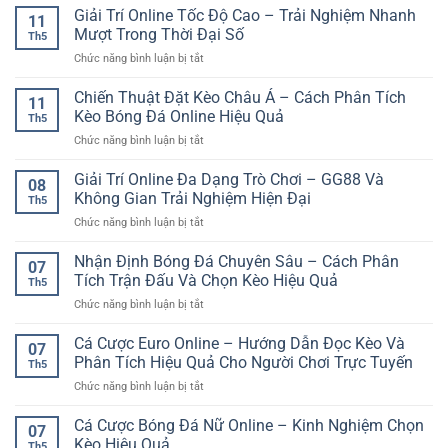
Đọc
Giải Trí Online Tốc Độ Cao – Trải Nghiệm Nhanh
Tuyến
lợi
11
Tỷ
Và
Mượt Trong Thời Đại Số
cho
Th5
Lệ
Cách
người
ở
Chức năng bình luận bị tắt
Kèo
Soi
chơi
Giải
Bóng
Kèo
hiện
Trí
Chiến Thuật Đặt Kèo Châu Á – Cách Phân Tích
Đá
Hiệu
11
đại
Online
Cho
Kèo Bóng Đá Online Hiệu Quả
Quả
Th5
Tốc
Người
ở
Chức năng bình luận bị tắt
Độ
Mới
Chiến
Cao
Dễ
Thuật
Giải Trí Online Đa Dạng Trò Chơi – GG88 Và
–
Hiểu
08
Đặt
Trải
Không Gian Trải Nghiệm Hiện Đại
Th5
Kèo
Nghiệm
ở
Chức năng bình luận bị tắt
Châu
Nhanh
Giải
Á
Mượt
Trí
Nhận Định Bóng Đá Chuyên Sâu – Cách Phân
–
Trong
07
Online
Cách
Tích Trận Đấu Và Chọn Kèo Hiệu Quả
Thời
Th5
Đa
Phân
Đại
ở
Chức năng bình luận bị tắt
Dạng
Tích
Số
Nhận
Trò
Kèo
Định
Cá Cược Euro Online – Hướng Dẫn Đọc Kèo Và
Chơi
Bóng
07
Bóng
–
Phân Tích Hiệu Quả Cho Người Chơi Trực Tuyến
Đá
Th5
Đá
GG88
Online
ở
Chức năng bình luận bị tắt
Chuyên
Và
Hiệu
Cá
Sâu
Không
Quả
Cược
Cá Cược Bóng Đá Nữ Online – Kinh Nghiệm Chọn
–
Gian
07
Euro
Cách
Kèo Hiệu Quả
Trải
Th5