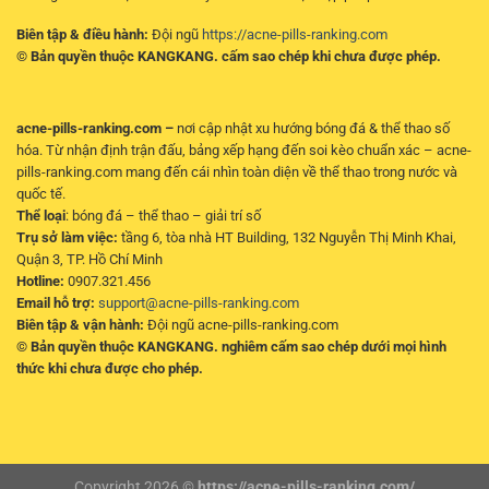
Biên tập & điều hành:
Đội ngũ
https://acne-pills-ranking.com
© Bản quyền thuộc KANGKANG. cấm sao chép khi chưa được phép.
acne-pills-ranking.com –
nơi cập nhật xu hướng bóng đá & thể thao số
hóa. Từ nhận định trận đấu, bảng xếp hạng đến soi kèo chuẩn xác – acne-
pills-ranking.com mang đến cái nhìn toàn diện về thể thao trong nước và
quốc tế.
Thể loại
: bóng đá – thể thao – giải trí số
Trụ sở làm việc:
tầng 6, tòa nhà HT Building, 132 Nguyễn Thị Minh Khai,
Quận 3, TP. Hồ Chí Minh
Hotline:
0907.321.456
Email hỗ trợ:
support@acne-pills-ranking.com
Biên tập & vận hành:
Đội ngũ acne-pills-ranking.com
© Bản quyền thuộc KANGKANG. nghiêm cấm sao chép dưới mọi hình
thức khi chưa được cho phép.
Copyright 2026 ©
https://acne-pills-ranking.com/