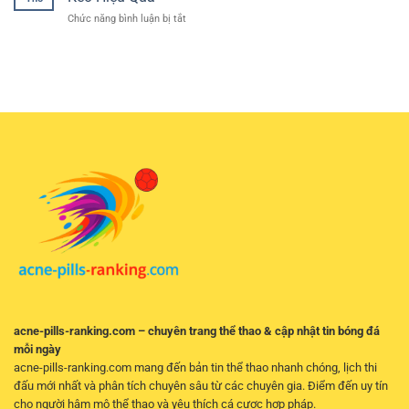
Online
Phân
Nghiệm
ở
Chức năng bình luận bị tắt
–
Tích
Hiện
Cá
Hướng
Trận
Đại
Cược
Dẫn
Đấu
Bóng
Đọc
Và
Đá
Kèo
Chọn
Nữ
Và
Kèo
Online
Phân
Hiệu
–
Tích
Quả
Kinh
Hiệu
Nghiệm
Quả
Chọn
Cho
Kèo
Người
Hiệu
Chơi
Quả
Trực
Tuyến
acne-pills-ranking.com – chuyên trang thể thao & cập nhật tin bóng đá
mỗi ngày
acne-pills-ranking.com mang đến bản tin thể thao nhanh chóng, lịch thi
đấu mới nhất và phân tích chuyên sâu từ các chuyên gia. Điểm đến uy tín
cho người hâm mộ thể thao và yêu thích cá cược hợp pháp.