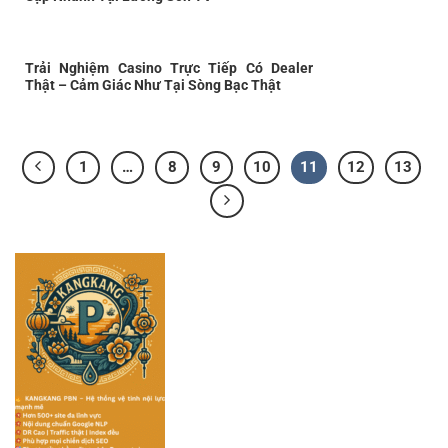
Trải Nghiệm Casino Trực Tiếp Có Dealer
Thật – Cảm Giác Như Tại Sòng Bạc Thật
1
…
8
9
10
11
12
13