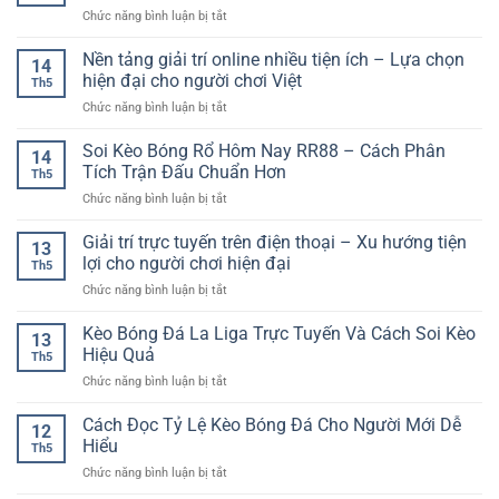
Đến
Cho
ở
Chức năng bình luận bị tắt
Trực
Giải
Người
Kinh
Tuyến
Trí
Mới
Nghiệm
Nền tảng giải trí online nhiều tiện ích – Lựa chọn
GG88
Cho
14
Chơi
–
hiện đại cho người chơi Việt
Người
Th5
Game
Trải
Yêu
ở
Chức năng bình luận bị tắt
Bài
Nghiệm
Thích
Nền
–
Giải
Kèo
tảng
Soi Kèo Bóng Rổ Hôm Nay RR88 – Cách Phân
Bí
Trí
14
Thể
giải
Quyết
Tích Trận Đấu Chuẩn Hơn
Nhanh,
Thao
Th5
trí
Giúp
Gọn
ở
Chức năng bình luận bị tắt
online
Người
Và
Soi
nhiều
Mới
Linh
Kèo
Giải trí trực tuyến trên điện thoại – Xu hướng tiện
tiện
Tự
13
Hoạt
Bóng
ích
lợi cho người chơi hiện đại
Tin
Th5
Rổ
–
Hơn
ở
Chức năng bình luận bị tắt
Hôm
Lựa
Khi
Giải
Nay
chọn
Tham
trí
Kèo Bóng Đá La Liga Trực Tuyến Và Cách Soi Kèo
RR88
hiện
13
Gia
trực
–
Hiệu Quả
đại
Th5
tuyến
Cách
cho
ở
Chức năng bình luận bị tắt
trên
Phân
người
Kèo
điện
Tích
chơi
Bóng
Cách Đọc Tỷ Lệ Kèo Bóng Đá Cho Người Mới Dễ
thoại
Trận
12
Việt
Đá
–
Hiểu
Đấu
Th5
La
Xu
Chuẩn
ở
Chức năng bình luận bị tắt
Liga
hướng
Hơn
Cách
Trực
tiện