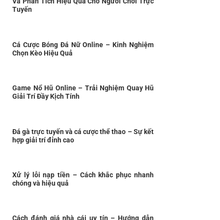
Và Phân Tích Hiệu Quả Cho Người Chơi Trực
Tuyến
Cá Cược Bóng Đá Nữ Online – Kinh Nghiệm
Chọn Kèo Hiệu Quả
Game Nổ Hũ Online – Trải Nghiệm Quay Hũ
Giải Trí Đầy Kịch Tính
Đá gà trực tuyến và cá cược thể thao – Sự kết
hợp giải trí đỉnh cao
Xử lý lỗi nạp tiền – Cách khắc phục nhanh
chóng và hiệu quả
Cách đánh giá nhà cái uy tín – Hướng dẫn