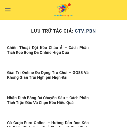
Bỏ
qua
nội
dung
LƯU TRỮ TÁC GIẢ:
CTV_PBN
Chiến Thuật Đặt Kèo Châu Á – Cách Phân
Tích Kèo Bóng Đá Online Hiệu Quả
Giải Trí Online Đa Dạng Trò Chơi – GG88 Và
Không Gian Trải Nghiệm Hiện Đại
Nhận Định Bóng Đá Chuyên Sâu – Cách Phân
Tích Trận Đấu Và Chọn Kèo Hiệu Quả
Cá Cược Euro Online – Hướng Dẫn Đọc Kèo