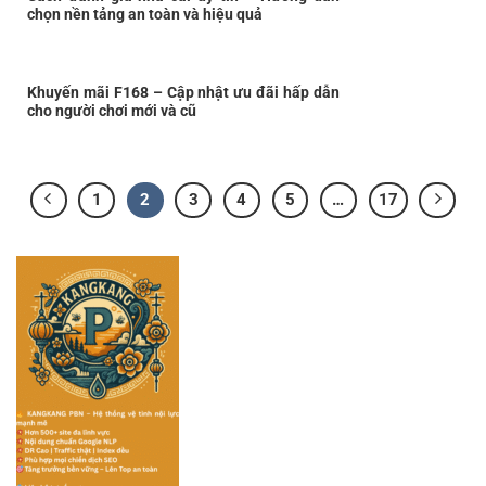
chọn nền tảng an toàn và hiệu quả
Khuyến mãi F168 – Cập nhật ưu đãi hấp dẫn
cho người chơi mới và cũ
1
2
3
4
5
…
17